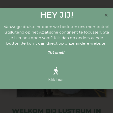
HEY JIJ!
Vanwege drukte hebben we besloten ons momenteel
uitsluitend op het Aziatische continent te focussen. Sta
je hier ook open voor? Klik dan op onderstaande
button. Je komt dan direct op onze andere website.
Tot snel!
klik hier
WELKOM BIJ LUSTRUM IN