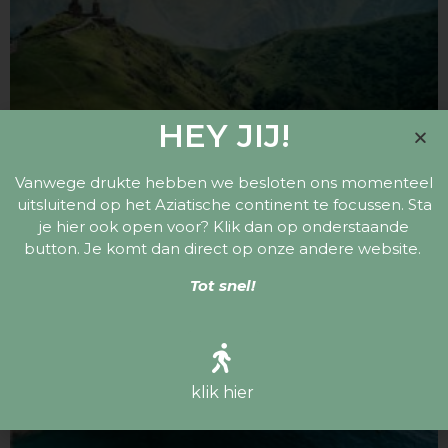
HEY JIJ!
Vanwege drukte hebben we besloten ons momenteel
uitsluitend op het Aziatische continent te focussen. Sta
je hier ook open voor? Klik dan op onderstaande
button. Je komt dan direct op onze andere website.
Tot snel!
klik hier