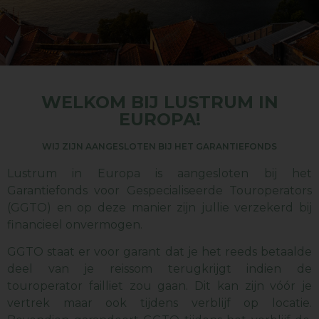
WELKOM BIJ LUSTRUM IN
EUROPA!
WIJ ZIJN AANGESLOTEN BIJ HET GARANTIEFONDS
Lustrum in Europa is aangesloten bij het
Garantiefonds voor Gespecialiseerde Touroperators
(GGTO) en op deze manier zijn jullie verzekerd bij
financieel onvermogen.
GGTO
staat er voor garant dat je het reeds betaalde
deel van je reissom terugkrijgt indien de
touroperator failliet zou gaan. Dit kan zijn vóór je
vertrek maar ook tijdens verblijf op locatie.